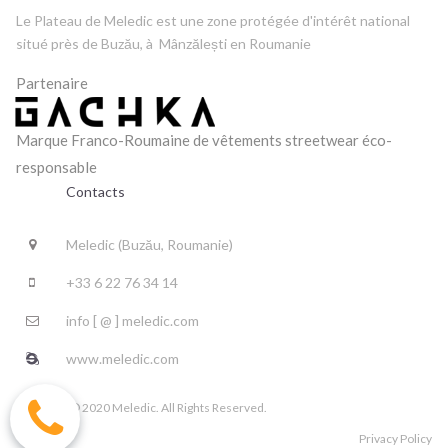
Le Plateau de Meledic est une zone protégée d'intérêt national
situé près de Buzău, à Mânzălești en Roumanie
Partenaire
Marque Franco-Roumaine de vêtements streetwear éco-
responsable
Contacts
Meledic (Buzău, Roumanie)

+33 6 22 76 34 14

info [ @ ] meledic.com

www.meledic.com

Copyright © 2020 Meledic. All Rights Reserved.
Privacy Policy