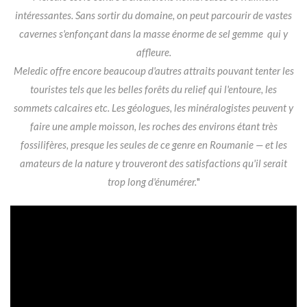
intéressantes. Sans sortir du domaine, on peut parcourir de vastes
cavernes s'enfonçant dans la masse énorme de sel gemme qui y
affleure.
Meledic offre encore beaucoup d'autres attraits pouvant tenter les
touristes tels que les belles forêts du relief qui l'entoure, les
sommets calcaires etc. Les géologues, les minéralogistes peuvent y
faire une ample moisson, les roches des environs étant très
fossilifères, presque les seules de ce genre en Roumanie — et les
amateurs de la nature y trouveront des satisfactions qu'il serait
trop long d'énumérer.
"